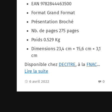
EAN 9782844463500
Format Grand Format
Présentation Broché
Nb. de pages 275 pages
Poids 0.529 Kg
Dimensions 23,4 cm × 15,6 cm × 3,1
cm
Disponible chez
DECITRE
, à la
FNAC
…
Lire la suite
6 avril 2022
0