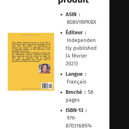
ASIN ‏ :
‎
B08VY8PKBX
Éditeur ‏ :
‎
Independen
tly published
(4 février
2021)
Langue ‏ :
‎
Français
Broché ‏ : ‎
58
pages
ISBN-13 ‏ :
‎
979-
8703168974