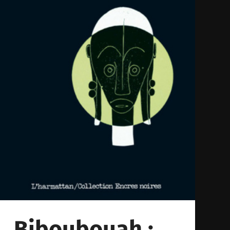
Biboubouah :