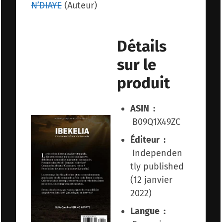
N’DIAYE
(Auteur)
Détails
sur le
produit
ASIN ‏ :
‎
B09Q1X49ZC
Éditeur ‏ :
‎
Independen
tly published
(12 janvier
2022)
Langue ‏ :