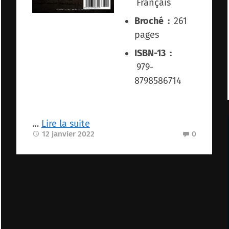
‎
Français
Broché ‏ : ‎
261
pages
ISBN-13 ‏ :
‎
979-
8798586714
…
Lire la suite
12 janvier 2022
0