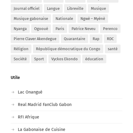
Journal officiel
Langue
Libreville
Musique
Musique gabonaise
Nationale
Ngwè – Myènè
Nyanga
Ogooué
Paris
Patrice Neveu
Perenco
Pierre Claver Akendegue
Quarantaire
Rap
RDC
Réligion
République démocratique du Congo
santé
Société
Sport
Vyckos Ekondo
éducation
Utile
Lac Onangué
Real Madrid FanClub Gabon
RFI Afrique
La Gabonaise de Cuisine