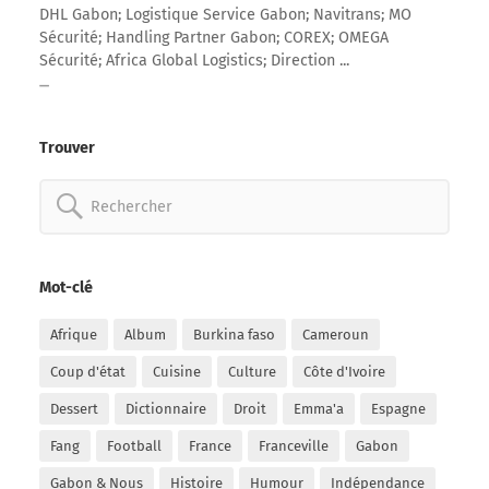
DHL Gabon; Logistique Service Gabon; Navitrans; MO
Sécurité; Handling Partner Gabon; COREX; OMEGA
Sécurité; Africa Global Logistics; Direction ...
Trouver
Rechercher:
Mot-clé
Afrique
Album
Burkina faso
Cameroun
Coup d'état
Cuisine
Culture
Côte d'Ivoire
Dessert
Dictionnaire
Droit
Emma'a
Espagne
Fang
Football
France
Franceville
Gabon
Gabon & Nous
Histoire
Humour
Indépendance