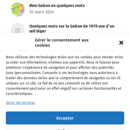
Mon Gabon en quelques mots
10 mars 2024
Quelques mots sur la Gabon de 1978 vue d’un
œil léger
7 mars 2024
Gérer le consentement aux
cookies
Archives 1978 – Le Gabon des français
6 mars 2024
Nous utilisons des technologies telles que les cookies pour stocker et/ou
accéder aux informations relatives aux appareils. Nous le faisons pour
améliorer l’expérience de navigation et pour afficher des publicités
Emma’a et Don’zer bien partis pour remporter
(non-)personnalisées. Consentir à ces technologies nous autorisera à
le Kora !
traiter des données telles que le comportement de navigation ou les ID
26 février 2024
uniques sur ce site. Le fait de ne pas consentir ou de retirer son
consentement peut avoir un effet négatif sur certaines fonctonnalités et
caractéristiques.
Football • Ligue 1 – Officiel: Shavy Babicka
s’engage avec Toulouse !
Gérer les services
18 janvier 2024
Accepter
La chanteuse Paola de retour avec un nouveau
single !
16 décembre 2023