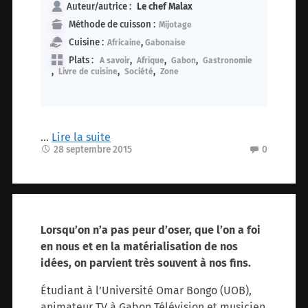
Auteur/autrice :
Le chef Malax
Méthode de cuisson :
Mijotage
Cuisine :
,
Africaine
Gabonaise
Plats :
,
,
,
A savoir
Afrique
Gabon
Gastronomie
,
,
,
Livre de cuisine
Société
Zone
…
Lire la suite
28 septembre 2015
0
Lorsqu’on n’a pas peur d’oser, que l’on a foi
en nous et en la matérialisation de nos
idées, on parvient très souvent à nos fins.
Étudiant à l’Université Omar Bongo (UOB),
animateur TV à Gabon Télévision et musicien