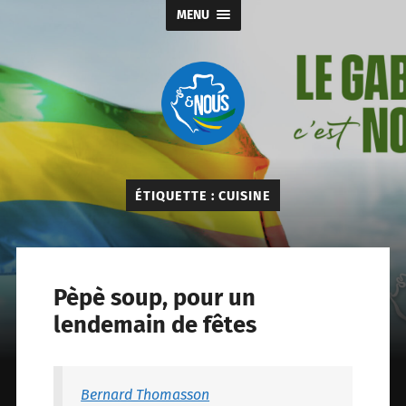
MENU
Gabon
&
nous
ÉTIQUETTE :
CUISINE
Pèpè soup, pour un
lendemain de fêtes
Bernard Thomasson