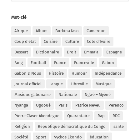
Mot-clé
Afrique
Album
Burkina faso
Cameroun
Coup d'état
Cuisine
Culture
Côte d'Ivoire
Dessert
Dictionnaire
Droit
Emma'a
Espagne
Fang
Football
France
Franceville
Gabon
Gabon & Nous
Histoire
Humour
Indépendance
Journal officiel
Langue
Libreville
Musique
Musique gabonaise
Nationale
Ngwè – Myènè
Nyanga
Ogooué
Paris
Patrice Neveu
Perenco
Pierre Claver Akendegue
Quarantaire
Rap
RDC
Réligion
République démocratique du Congo
santé
Société
Sport
Vyckos Ekondo
éducation