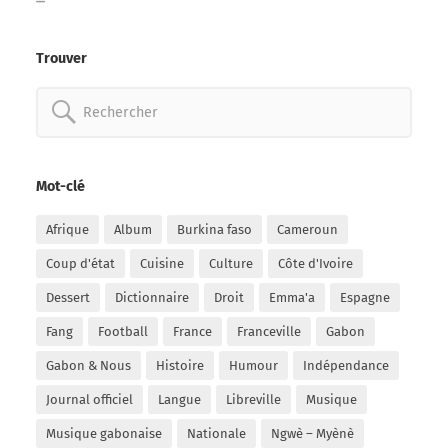
Trouver
Rechercher:
Mot-clé
Afrique
Album
Burkina faso
Cameroun
Coup d'état
Cuisine
Culture
Côte d'Ivoire
Dessert
Dictionnaire
Droit
Emma'a
Espagne
Fang
Football
France
Franceville
Gabon
Gabon & Nous
Histoire
Humour
Indépendance
Journal officiel
Langue
Libreville
Musique
Musique gabonaise
Nationale
Ngwè – Myènè