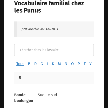
Vocabulaire familial chez
les Punus
par Martin MBADINGA
Tous
B
D
G
I
K
M
N
O
P
T
Y
B
Bande
Sud, le sud
boulongou