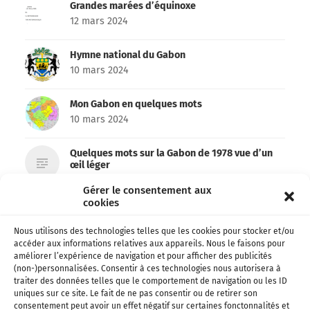
Grandes marées d’équinoxe
12 mars 2024
Hymne national du Gabon
10 mars 2024
Mon Gabon en quelques mots
10 mars 2024
Quelques mots sur la Gabon de 1978 vue d’un
œil léger
7 mars 2024
Gérer le consentement aux
cookies
Archives 1978 – Le Gabon des français
6 mars 2024
Nous utilisons des technologies telles que les cookies pour stocker et/ou
accéder aux informations relatives aux appareils. Nous le faisons pour
améliorer l’expérience de navigation et pour afficher des publicités
Emma’a et Don’zer bien partis pour remporter
(non-)personnalisées. Consentir à ces technologies nous autorisera à
le Kora !
traiter des données telles que le comportement de navigation ou les ID
26 février 2024
uniques sur ce site. Le fait de ne pas consentir ou de retirer son
consentement peut avoir un effet négatif sur certaines fonctonnalités et