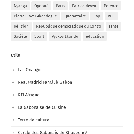
Nyanga
Ogooué
Paris
Patrice Neveu
Perenco
Pierre Claver Akendegue
Quarantaire
Rap
RDC
Réligion
République démocratique du Congo
santé
Société
Sport
Vyckos Ekondo
éducation
Utile
Lac Onangué
Real Madrid FanClub Gabon
RFI Afrique
La Gabonaise de Cuisine
Terre de culture
Cercle des Gabonais de Strasbourg