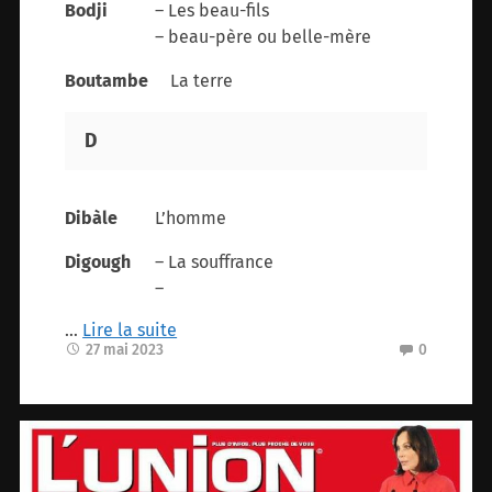
Bodji
– Les beau-fils
– beau-père ou belle-mère
Boutambe
La terre
D
Dibàle
L’homme
Digough
– La souffrance
–
…
Lire la suite
27 mai 2023
0