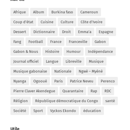
Afrique
Album
Burkina faso
Cameroun
Coup d'état
Cuisine
Culture
Côte d'Ivoire
Dessert
Dictionnaire
Droit
Emma'a
Espagne
Fang
Football
France
Franceville
Gabon
Gabon & Nous
Histoire
Humour
Indépendance
Journal officiel
Langue
Libreville
Musique
Musique gabonaise
Nationale
Ngwè – Myènè
Nyanga
Ogooué
Paris
Patrice Neveu
Perenco
Pierre Claver Akendegue
Quarantaire
Rap
RDC
Réligion
République démocratique du Congo
santé
Société
Sport
Vyckos Ekondo
éducation
Utile