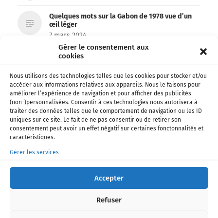
Quelques mots sur la Gabon de 1978 vue d’un
œil léger
7 mars 2024
Gérer le consentement aux
cookies
Archives 1978 – Le Gabon des français
6 mars 2024
Nous utilisons des technologies telles que les cookies pour stocker et/ou
accéder aux informations relatives aux appareils. Nous le faisons pour
Emma’a et Don’zer bien partis pour remporter
améliorer l’expérience de navigation et pour afficher des publicités
le Kora !
(non-)personnalisées. Consentir à ces technologies nous autorisera à
26 février 2024
traiter des données telles que le comportement de navigation ou les ID
uniques sur ce site. Le fait de ne pas consentir ou de retirer son
consentement peut avoir un effet négatif sur certaines fonctonnalités et
Football • Ligue 1 – Officiel: Shavy Babicka
caractéristiques.
s’engage avec Toulouse !
18 janvier 2024
Gérer les services
La chanteuse Paola de retour avec un nouveau
Accepter
single !
16 décembre 2023
Refuser