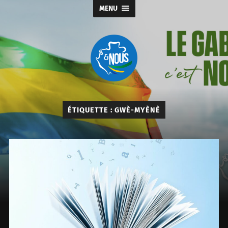
MENU
Gabon
&
nous
ÉTIQUETTE :
GWÈ-MYÈNÈ