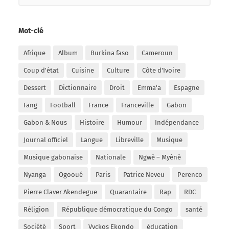
Mot-clé
Afrique
Album
Burkina faso
Cameroun
Coup d'état
Cuisine
Culture
Côte d'Ivoire
Dessert
Dictionnaire
Droit
Emma'a
Espagne
Fang
Football
France
Franceville
Gabon
Gabon & Nous
Histoire
Humour
Indépendance
Journal officiel
Langue
Libreville
Musique
Musique gabonaise
Nationale
Ngwè – Myènè
Nyanga
Ogooué
Paris
Patrice Neveu
Perenco
Pierre Claver Akendegue
Quarantaire
Rap
RDC
Réligion
République démocratique du Congo
santé
Société
Sport
Vyckos Ekondo
éducation