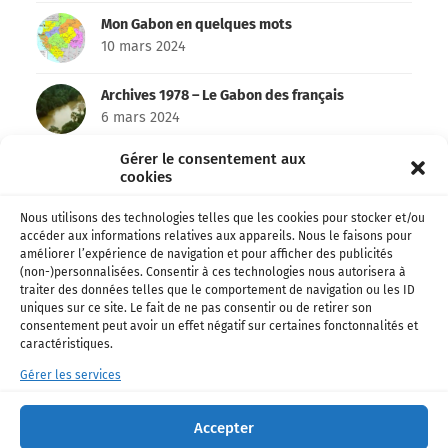
Mon Gabon en quelques mots
10 mars 2024
Archives 1978 – Le Gabon des français
6 mars 2024
Gérer le consentement aux
Emma’a et Don’zer bien partis pour remporter
cookies
le Kora !
26 février 2024
Nous utilisons des technologies telles que les cookies pour stocker et/ou
accéder aux informations relatives aux appareils. Nous le faisons pour
Football • Ligue 1 – Officiel: Shavy Babicka
améliorer l’expérience de navigation et pour afficher des publicités
s’engage avec Toulouse !
(non-)personnalisées. Consentir à ces technologies nous autorisera à
18 janvier 2024
traiter des données telles que le comportement de navigation ou les ID
uniques sur ce site. Le fait de ne pas consentir ou de retirer son
consentement peut avoir un effet négatif sur certaines fonctonnalités et
La chanteuse Paola de retour avec un nouveau
caractéristiques.
single !
16 décembre 2023
Gérer les services
Football • National Foot 1: Bruno Mbanangoye
Accepter
Zita nommé coach de l’USO !