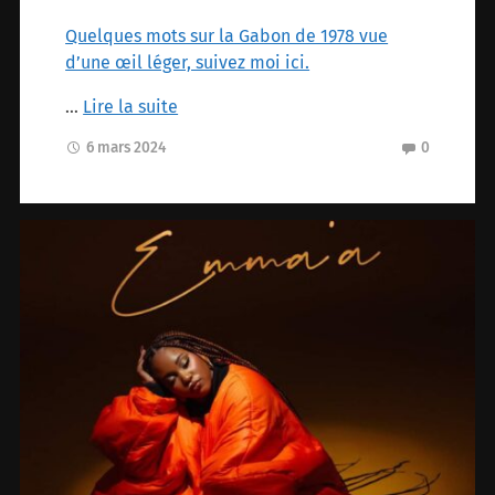
Quelques mots sur la Gabon de 1978 vue
d’une œil léger, suivez moi ici.
…
Lire la suite
6 mars 2024
0