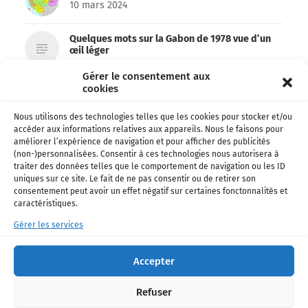
10 mars 2024
Quelques mots sur la Gabon de 1978 vue d’un
œil léger
7 mars 2024
Gérer le consentement aux
cookies
Archives 1978 – Le Gabon des français
6 mars 2024
Nous utilisons des technologies telles que les cookies pour stocker et/ou
accéder aux informations relatives aux appareils. Nous le faisons pour
améliorer l’expérience de navigation et pour afficher des publicités
Emma’a et Don’zer bien partis pour remporter
(non-)personnalisées. Consentir à ces technologies nous autorisera à
le Kora !
traiter des données telles que le comportement de navigation ou les ID
26 février 2024
uniques sur ce site. Le fait de ne pas consentir ou de retirer son
consentement peut avoir un effet négatif sur certaines fonctonnalités et
Football • Ligue 1 – Officiel: Shavy Babicka
caractéristiques.
s’engage avec Toulouse !
Gérer les services
18 janvier 2024
La chanteuse Paola de retour avec un nouveau
Accepter
single !
16 décembre 2023
Refuser