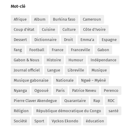
Mot-clé
Afrique
Album
Burkina faso
Cameroun
Coup d'état
Cuisine
Culture
Côte d'Ivoire
Dessert
Dictionnaire
Droit
Emma'a
Espagne
Fang
Football
France
Franceville
Gabon
Gabon & Nous
Histoire
Humour
Indépendance
Journal officiel
Langue
Libreville
Musique
Musique gabonaise
Nationale
Ngwè – Myènè
Nyanga
Ogooué
Paris
Patrice Neveu
Perenco
Pierre Claver Akendegue
Quarantaire
Rap
RDC
Réligion
République démocratique du Congo
santé
Société
Sport
Vyckos Ekondo
éducation