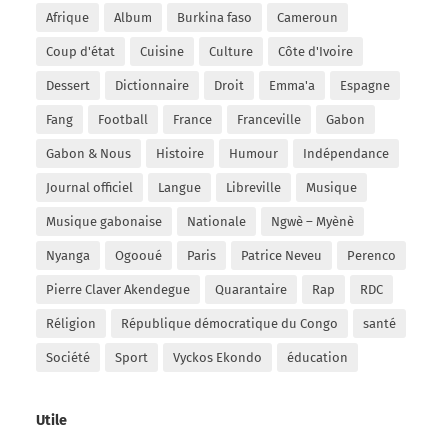
Afrique
Album
Burkina faso
Cameroun
Coup d'état
Cuisine
Culture
Côte d'Ivoire
Dessert
Dictionnaire
Droit
Emma'a
Espagne
Fang
Football
France
Franceville
Gabon
Gabon & Nous
Histoire
Humour
Indépendance
Journal officiel
Langue
Libreville
Musique
Musique gabonaise
Nationale
Ngwè – Myènè
Nyanga
Ogooué
Paris
Patrice Neveu
Perenco
Pierre Claver Akendegue
Quarantaire
Rap
RDC
Réligion
République démocratique du Congo
santé
Société
Sport
Vyckos Ekondo
éducation
Utile