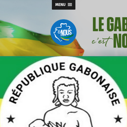
MENU
Gabon
&
nous