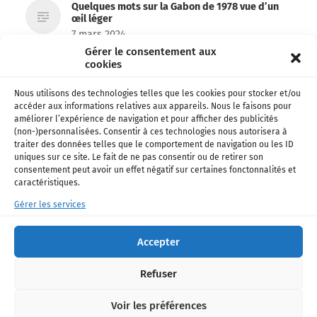
Quelques mots sur la Gabon de 1978 vue d’un
œil léger
7 mars 2024
Gérer le consentement aux
cookies
Archives 1978 – Le Gabon des français
6 mars 2024
Nous utilisons des technologies telles que les cookies pour stocker et/ou
accéder aux informations relatives aux appareils. Nous le faisons pour
Emma’a et Don’zer bien partis pour remporter
améliorer l’expérience de navigation et pour afficher des publicités
le Kora !
(non-)personnalisées. Consentir à ces technologies nous autorisera à
26 février 2024
traiter des données telles que le comportement de navigation ou les ID
uniques sur ce site. Le fait de ne pas consentir ou de retirer son
consentement peut avoir un effet négatif sur certaines fonctonnalités et
Football • Ligue 1 – Officiel: Shavy Babicka
caractéristiques.
s’engage avec Toulouse !
18 janvier 2024
Gérer les services
La chanteuse Paola de retour avec un nouveau
Accepter
single !
16 décembre 2023
Refuser
Voir les préférences