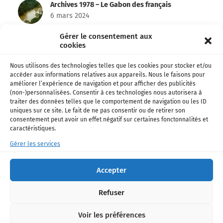
Archives 1978 – Le Gabon des français
6 mars 2024
Gérer le consentement aux
Emma’a et Don’zer bien partis pour remporter
cookies
le Kora !
26 février 2024
Nous utilisons des technologies telles que les cookies pour stocker et/ou
accéder aux informations relatives aux appareils. Nous le faisons pour
Football • Ligue 1 – Officiel: Shavy Babicka
améliorer l’expérience de navigation et pour afficher des publicités
s’engage avec Toulouse !
(non-)personnalisées. Consentir à ces technologies nous autorisera à
18 janvier 2024
traiter des données telles que le comportement de navigation ou les ID
uniques sur ce site. Le fait de ne pas consentir ou de retirer son
consentement peut avoir un effet négatif sur certaines fonctonnalités et
La chanteuse Paola de retour avec un nouveau
caractéristiques.
single !
16 décembre 2023
Gérer les services
Football • National Foot 1: Bruno Mbanangoye
Accepter
Zita nommé coach de l’USO !
15 décembre 2023
Refuser
Voir les préférences