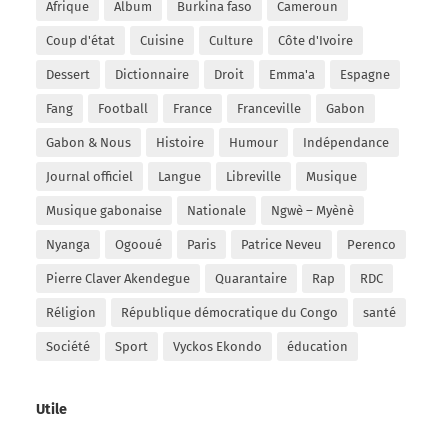
Afrique
Album
Burkina faso
Cameroun
Coup d'état
Cuisine
Culture
Côte d'Ivoire
Dessert
Dictionnaire
Droit
Emma'a
Espagne
Fang
Football
France
Franceville
Gabon
Gabon & Nous
Histoire
Humour
Indépendance
Journal officiel
Langue
Libreville
Musique
Musique gabonaise
Nationale
Ngwè – Myènè
Nyanga
Ogooué
Paris
Patrice Neveu
Perenco
Pierre Claver Akendegue
Quarantaire
Rap
RDC
Réligion
République démocratique du Congo
santé
Société
Sport
Vyckos Ekondo
éducation
Utile