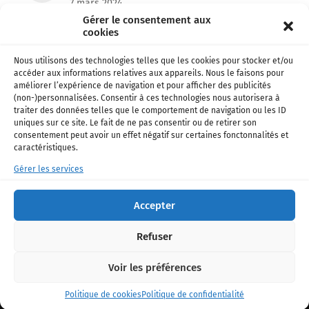
7 mars 2024
Gérer le consentement aux
cookies
Archives 1978 – Le Gabon des français
6 mars 2024
Nous utilisons des technologies telles que les cookies pour stocker et/ou
accéder aux informations relatives aux appareils. Nous le faisons pour
Emma’a et Don’zer bien partis pour remporter
améliorer l’expérience de navigation et pour afficher des publicités
le Kora !
(non-)personnalisées. Consentir à ces technologies nous autorisera à
26 février 2024
traiter des données telles que le comportement de navigation ou les ID
uniques sur ce site. Le fait de ne pas consentir ou de retirer son
consentement peut avoir un effet négatif sur certaines fonctonnalités et
Football • Ligue 1 – Officiel: Shavy Babicka
caractéristiques.
s’engage avec Toulouse !
18 janvier 2024
Gérer les services
La chanteuse Paola de retour avec un nouveau
Accepter
single !
16 décembre 2023
Refuser
Voir les préférences
© 2026
Gabon & nous
|
Politique de confidentialité
.
Politique de cookies
Politique de confidentialité