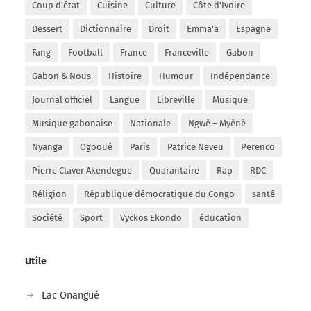
Coup d'état
Cuisine
Culture
Côte d'Ivoire
Dessert
Dictionnaire
Droit
Emma'a
Espagne
Fang
Football
France
Franceville
Gabon
Gabon & Nous
Histoire
Humour
Indépendance
Journal officiel
Langue
Libreville
Musique
Musique gabonaise
Nationale
Ngwè – Myènè
Nyanga
Ogooué
Paris
Patrice Neveu
Perenco
Pierre Claver Akendegue
Quarantaire
Rap
RDC
Réligion
République démocratique du Congo
santé
Société
Sport
Vyckos Ekondo
éducation
Utile
Lac Onangué