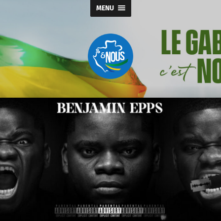
MENU
Gabon
&
nous