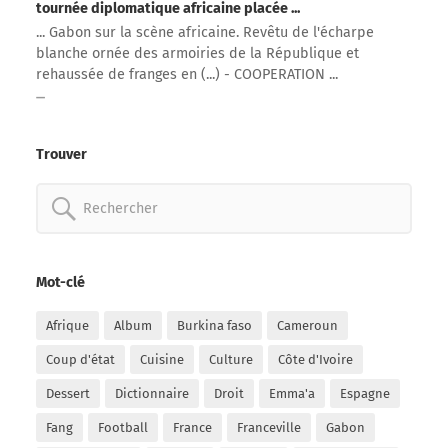
tournée diplomatique africaine placée ...
... Gabon sur la scène africaine. Revêtu de l'écharpe
blanche ornée des armoiries de la République et
rehaussée de franges en (...) - COOPERATION ...
Trouver
Rechercher:
Mot-clé
Afrique
Album
Burkina faso
Cameroun
Coup d'état
Cuisine
Culture
Côte d'Ivoire
Dessert
Dictionnaire
Droit
Emma'a
Espagne
Fang
Football
France
Franceville
Gabon