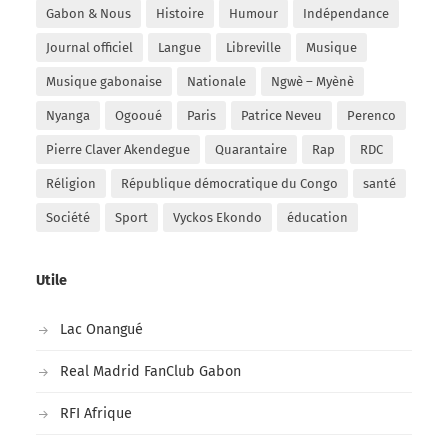
Gabon & Nous
Histoire
Humour
Indépendance
Journal officiel
Langue
Libreville
Musique
Musique gabonaise
Nationale
Ngwè – Myènè
Nyanga
Ogooué
Paris
Patrice Neveu
Perenco
Pierre Claver Akendegue
Quarantaire
Rap
RDC
Réligion
République démocratique du Congo
santé
Société
Sport
Vyckos Ekondo
éducation
Utile
Lac Onangué
Real Madrid FanClub Gabon
RFI Afrique