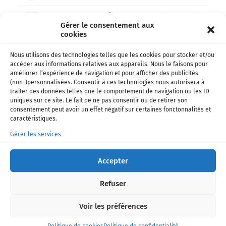
300823 feat Ayilé Ékomy Ndong ☥ (lyrics video)
Gérer le consentement aux
13 mars 2024
cookies
Grandes marées d’équinoxe
Nous utilisons des technologies telles que les cookies pour stocker et/ou
12 mars 2024
accéder aux informations relatives aux appareils. Nous le faisons pour
améliorer l’expérience de navigation et pour afficher des publicités
(non-)personnalisées. Consentir à ces technologies nous autorisera à
Hymne national du Gabon
traiter des données telles que le comportement de navigation ou les ID
10 mars 2024
uniques sur ce site. Le fait de ne pas consentir ou de retirer son
consentement peut avoir un effet négatif sur certaines fonctonnalités et
caractéristiques.
Mon Gabon en quelques mots
Gérer les services
10 mars 2024
Quelques mots sur la Gabon de 1978 vue d’un
Accepter
œil léger
7 mars 2024
Refuser
Archives 1978 – Le Gabon des français
Voir les préférences
6 mars 2024