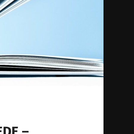
EDE –