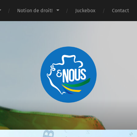
Notion de droit!
Juckebox
Contact
Gabon
&
nous