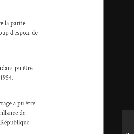
e la partie
oup d’espoir de
dant pu être
 1954.
rage a pu être
eillance de
a République