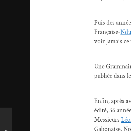
Puis des années
Française-
Nd
voir jamais ce 
Une Grammaire
publiée dans l
Enfin, après a
édité, 36 année
Messieurs
Lé
Gabonaise. Nou