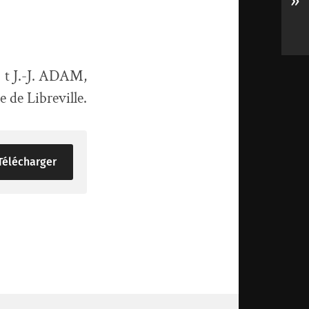
»
t J.-J. ADAM,
 de Libreville.
Télécharger