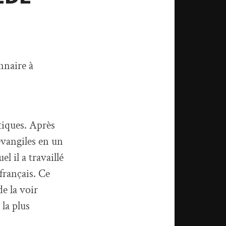
nnaire à
stiques. Après
évangiles en un
l il a travaillé
français. Ce
de la voir
 la plus